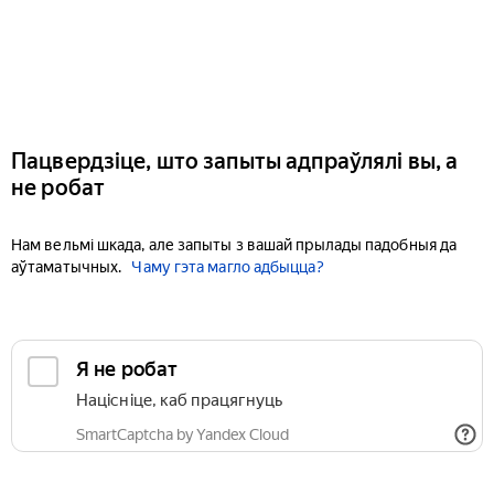
Пацвердзіце, што запыты адпраўлялі вы, а
не робат
Нам вельмі шкада, але запыты з вашай прылады падобныя да
аўтаматычных.
Чаму гэта магло адбыцца?
Я не робат
Націсніце, каб працягнуць
SmartCaptcha by Yandex Cloud