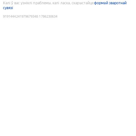
Калі ў вас узніклі праблемы, калі ласка, скарыстайце
формай зваротнай
сувязі
9191444241979679348
:
1786230634