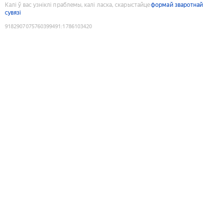
Калі ў вас узніклі праблемы, калі ласка, скарыстайце
формай зваротнай
сувязі
9182907075760399491
:
1786103420