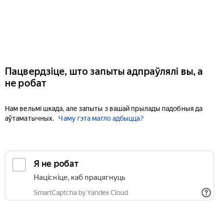
Пацвердзіце, што запыты адпраўлялі вы, а
не робат
Нам вельмі шкада, але запыты з вашай прылады падобныя да
аўтаматычных.
Чаму гэта магло адбыцца?
Я не робат
Націсніце, каб працягнуць
SmartCaptcha by Yandex Cloud