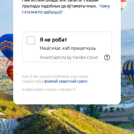
Нам вельмі шкада, але запыты з вашай
прылады падобныя да аўтаматычных.
Чаму
гэта магло адбыцца?
Я не робат
Націсніце, каб працягнуць
SmartCaptcha by Yandex Cloud
Калі ў вас узніклі праблемы, калі ласка,
скарыстайце
формай зваротнай сувязі
9188661848617164053
:
1786189173