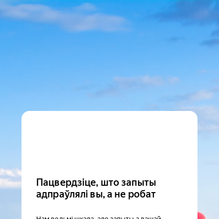
Пацвердзіце, што запыты
адпраўлялі вы, а не робат