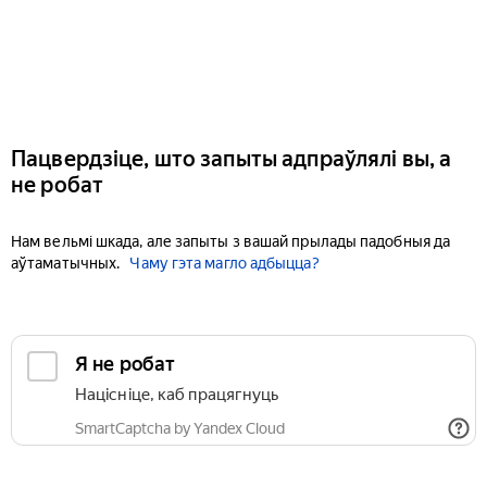
Пацвердзіце, што запыты адпраўлялі вы, а
не робат
Нам вельмі шкада, але запыты з вашай прылады падобныя да
аўтаматычных.
Чаму гэта магло адбыцца?
Я не робат
Націсніце, каб працягнуць
SmartCaptcha by Yandex Cloud