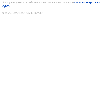
Калі ў вас узніклі праблемы, калі ласка, скарыстайце
формай зваротнай
сувязі
9192295097215954725
:
1786243312