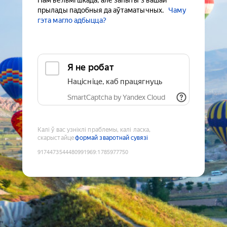
Нам вельмі шкада, але запыты з вашай
прылады падобныя да аўтаматычных.
Чаму
гэта магло адбыцца?
Я не робат
Націсніце, каб працягнуць
SmartCaptcha by Yandex Cloud
Калі ў вас узніклі праблемы, калі ласка,
скарыстайце
формай зваротнай сувязі
9174473544480991969
:
1785977750