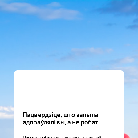
Пацвердзіце, што запыты
адпраўлялі вы, а не робат