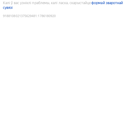
Калі ў вас узніклі праблемы, калі ласка, скарыстайце
формай зваротнай
сувязі
9188108021375629481
:
1786180920