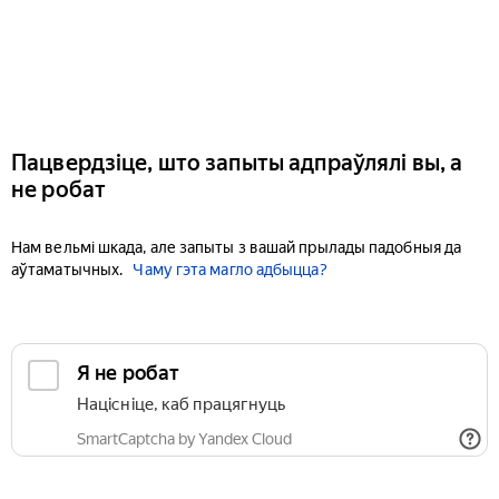
Пацвердзіце, што запыты адпраўлялі вы, а
не робат
Нам вельмі шкада, але запыты з вашай прылады падобныя да
аўтаматычных.
Чаму гэта магло адбыцца?
Я не робат
Націсніце, каб працягнуць
SmartCaptcha by Yandex Cloud