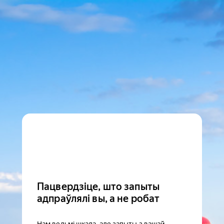
Пацвердзіце, што запыты
адпраўлялі вы, а не робат