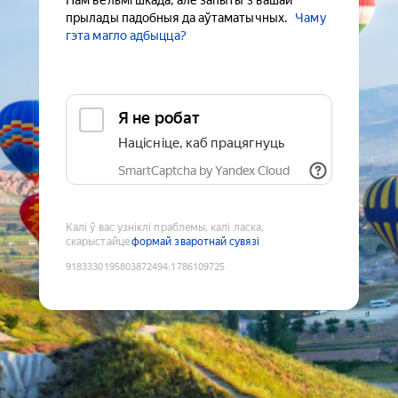
Нам вельмі шкада, але запыты з вашай
прылады падобныя да аўтаматычных.
Чаму
гэта магло адбыцца?
Я не робат
Націсніце, каб працягнуць
SmartCaptcha by Yandex Cloud
Калі ў вас узніклі праблемы, калі ласка,
скарыстайце
формай зваротнай сувязі
9183330195803872494
:
1786109725