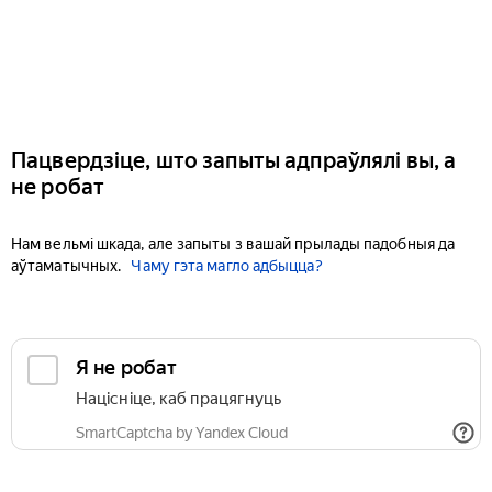
Пацвердзіце, што запыты адпраўлялі вы, а
не робат
Нам вельмі шкада, але запыты з вашай прылады падобныя да
аўтаматычных.
Чаму гэта магло адбыцца?
Я не робат
Націсніце, каб працягнуць
SmartCaptcha by Yandex Cloud