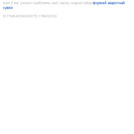
Калі ў вас узніклі праблемы, калі ласка, скарыстайце
формай зваротнай
сувязі
9177695603042455775
:
1786025763