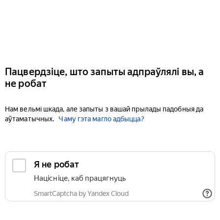
Пацвердзіце, што запыты адпраўлялі вы, а
не робат
Нам вельмі шкада, але запыты з вашай прылады падобныя да
аўтаматычных.
Чаму гэта магло адбыцца?
Я не робат
Націсніце, каб працягнуць
SmartCaptcha by Yandex Cloud