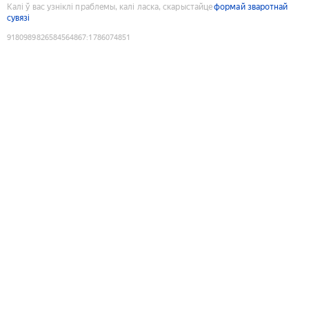
Калі ў вас узніклі праблемы, калі ласка, скарыстайце
формай зваротнай
сувязі
9180989826584564867
:
1786074851