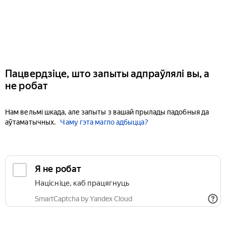
Пацвердзіце, што запыты адпраўлялі вы, а
не робат
Нам вельмі шкада, але запыты з вашай прылады падобныя да
аўтаматычных.
Чаму гэта магло адбыцца?
Я не робат
Націсніце, каб працягнуць
SmartCaptcha by Yandex Cloud