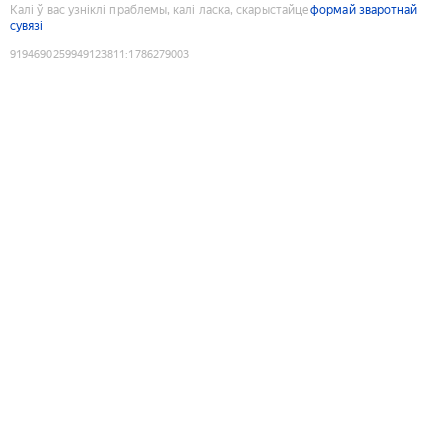
Калі ў вас узніклі праблемы, калі ласка, скарыстайце
формай зваротнай
сувязі
9194690259949123811
:
1786279003