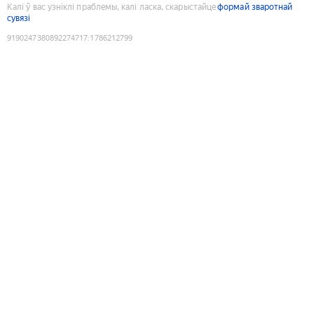
Калі ў вас узніклі праблемы, калі ласка, скарыстайце
формай зваротнай
сувязі
9190247380892274717
:
1786212799