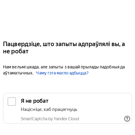
Пацвердзіце, што запыты адпраўлялі вы, а
не робат
Нам вельмі шкада, але запыты з вашай прылады падобныя да
аўтаматычных.
Чаму гэта магло адбыцца?
Я не робат
Націсніце, каб працягнуць
SmartCaptcha by Yandex Cloud