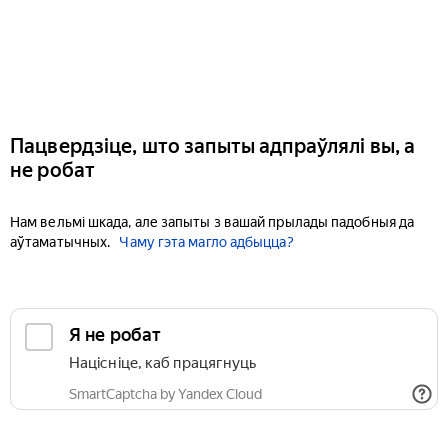
Пацвердзіце, што запыты адпраўлялі вы, а
не робат
Нам вельмі шкада, але запыты з вашай прылады падобныя да
аўтаматычных.
Чаму гэта магло адбыцца?
Я не робат
Націсніце, каб працягнуць
SmartCaptcha by Yandex Cloud