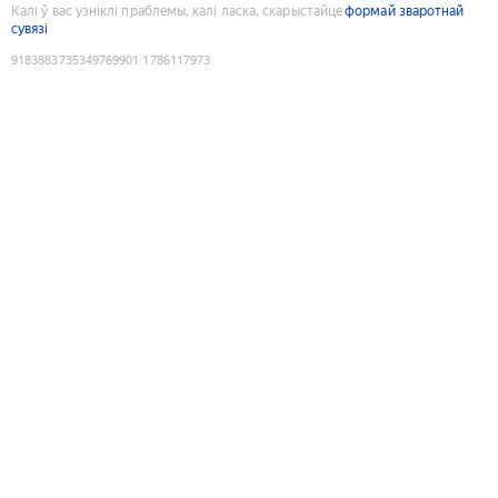
Калі ў вас узніклі праблемы, калі ласка, скарыстайце
формай зваротнай
сувязі
9183883735349769901
:
1786117973