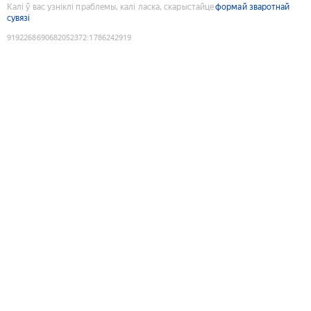
Калі ў вас узніклі праблемы, калі ласка, скарыстайце
формай зваротнай
сувязі
9192268690682052372
:
1786242919