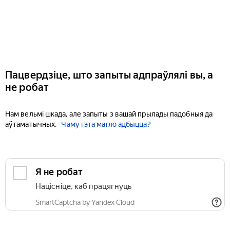
Пацвердзіце, што запыты адпраўлялі вы, а
не робат
Нам вельмі шкада, але запыты з вашай прылады падобныя да
аўтаматычных.
Чаму гэта магло адбыцца?
Я не робат
Націсніце, каб працягнуць
SmartCaptcha by Yandex Cloud