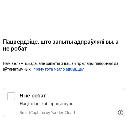
Пацвердзіце, што запыты адпраўлялі вы, а
не робат
Нам вельмі шкада, але запыты з вашай прылады падобныя да
аўтаматычных.
Чаму гэта магло адбыцца?
Я не робат
Націсніце, каб працягнуць
SmartCaptcha by Yandex Cloud