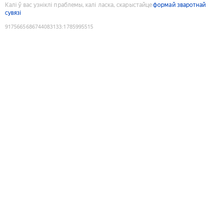
Калі ў вас узніклі праблемы, калі ласка, скарыстайце
формай зваротнай
сувязі
9175665686744083133
:
1785995515