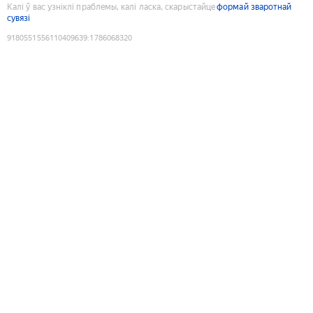
Калі ў вас узніклі праблемы, калі ласка, скарыстайце
формай зваротнай
сувязі
9180551556110409639
:
1786068320