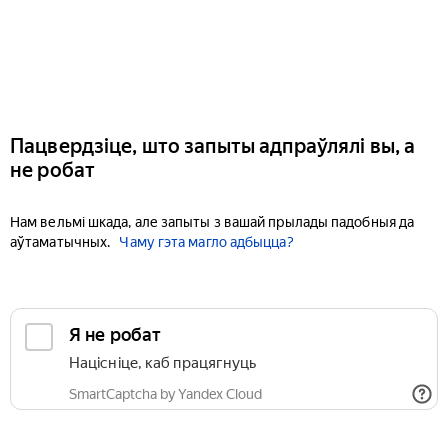
Пацвердзіце, што запыты адпраўлялі вы, а
не робат
Нам вельмі шкада, але запыты з вашай прылады падобныя да
аўтаматычных.
Чаму гэта магло адбыцца?
Я не робат
Націсніце, каб працягнуць
SmartCaptcha by Yandex Cloud