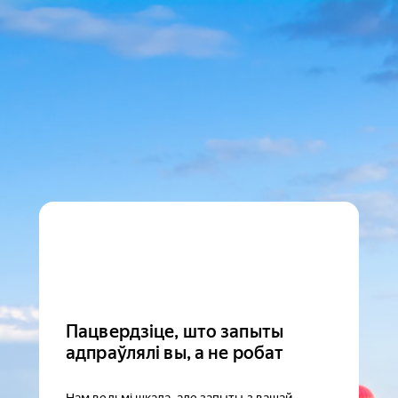
Пацвердзіце, што запыты
адпраўлялі вы, а не робат