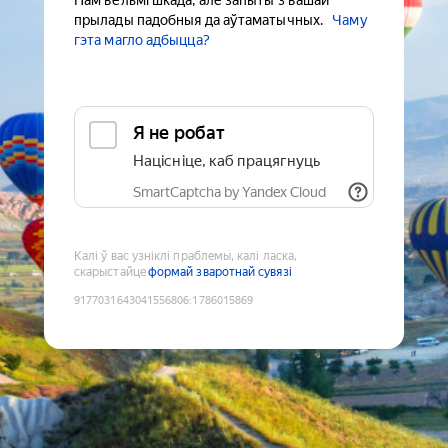
Нам вельмі шкада, але запыты з вашай
прылады падобныя да аўтаматычных.
Чаму
гэта магло адбыцца?
Я не робат
Націсніце, каб працягнуць
SmartCaptcha by Yandex Cloud
Калі ў вас узніклі праблемы, калі ласка,
скарыстайце
формай зваротнай сувязі
9177031643041556806
:
1786015869