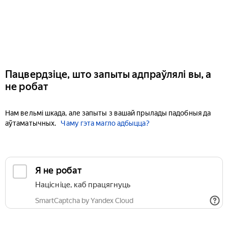
Пацвердзіце, што запыты адпраўлялі вы, а
не робат
Нам вельмі шкада, але запыты з вашай прылады падобныя да
аўтаматычных.
Чаму гэта магло адбыцца?
Я не робат
Націсніце, каб працягнуць
SmartCaptcha by Yandex Cloud