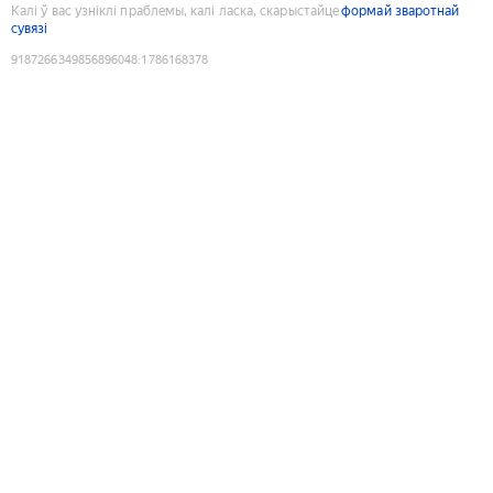
Калі ў вас узніклі праблемы, калі ласка, скарыстайце
формай зваротнай
сувязі
9187266349856896048
:
1786168378