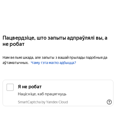
Пацвердзіце, што запыты адпраўлялі вы, а
не робат
Нам вельмі шкада, але запыты з вашай прылады падобныя да
аўтаматычных.
Чаму гэта магло адбыцца?
Я не робат
Націсніце, каб працягнуць
SmartCaptcha by Yandex Cloud