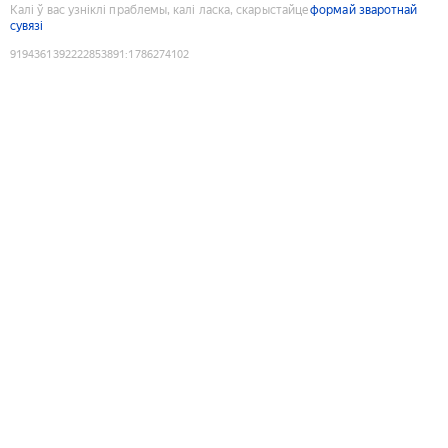
Калі ў вас узніклі праблемы, калі ласка, скарыстайце
формай зваротнай
сувязі
9194361392222853891
:
1786274102