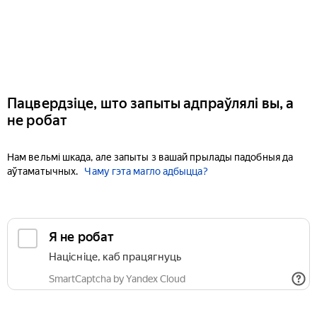
Пацвердзіце, што запыты адпраўлялі вы, а
не робат
Нам вельмі шкада, але запыты з вашай прылады падобныя да
аўтаматычных.
Чаму гэта магло адбыцца?
Я не робат
Націсніце, каб працягнуць
SmartCaptcha by Yandex Cloud