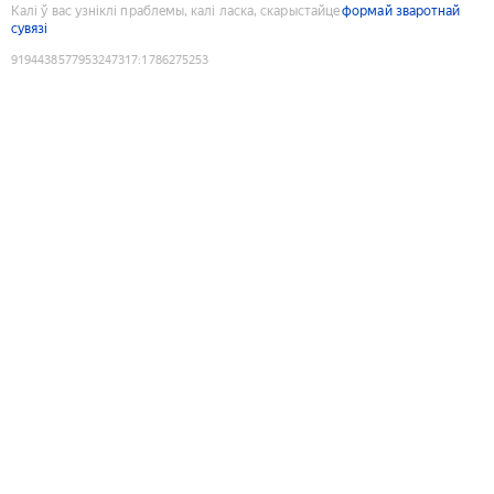
Калі ў вас узніклі праблемы, калі ласка, скарыстайце
формай зваротнай
сувязі
9194438577953247317
:
1786275253