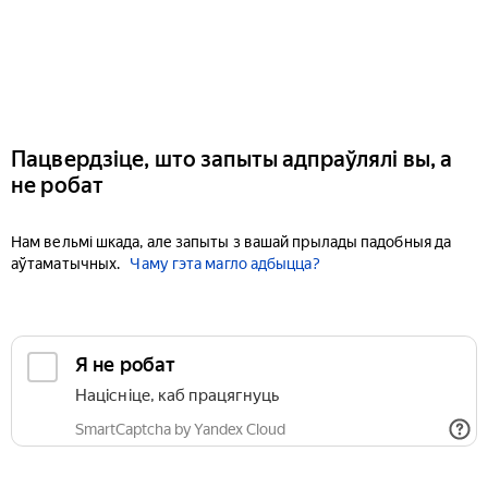
Пацвердзіце, што запыты адпраўлялі вы, а
не робат
Нам вельмі шкада, але запыты з вашай прылады падобныя да
аўтаматычных.
Чаму гэта магло адбыцца?
Я не робат
Націсніце, каб працягнуць
SmartCaptcha by Yandex Cloud