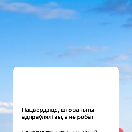
Пацвердзіце, што запыты
адпраўлялі вы, а не робат