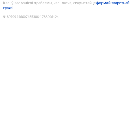
Калі ў вас узніклі праблемы, калі ласка, скарыстайце
формай зваротнай
сувязі
9189799446607455386
:
1786206124