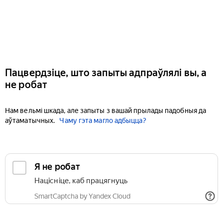
Пацвердзіце, што запыты адпраўлялі вы, а
не робат
Нам вельмі шкада, але запыты з вашай прылады падобныя да
аўтаматычных.
Чаму гэта магло адбыцца?
Я не робат
Націсніце, каб працягнуць
SmartCaptcha by Yandex Cloud