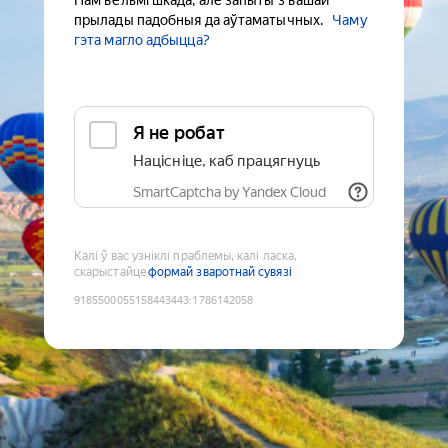
Нам вельмі шкада, але запыты з вашай
прылады падобныя да аўтаматычных.
Чаму
гэта магло адбыцца?
Я не робат
Націсніце, каб працягнуць
SmartCaptcha by Yandex Cloud
Калі ў вас узніклі праблемы, калі ласка,
скарыстайце
формай зваротнай сувязі
9185500055158443443
:
1786142058