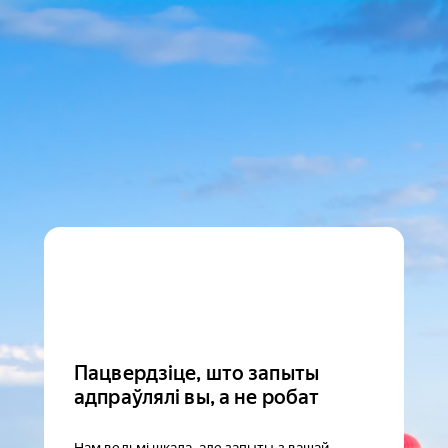
Пацвердзіце, што запыты
адпраўлялі вы, а не робат