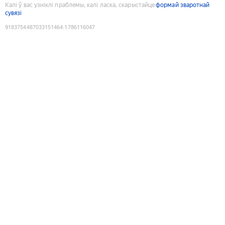
Калі ў вас узніклі праблемы, калі ласка, скарыстайце
формай зваротнай
сувязі
9183754487033151464
:
1786116047