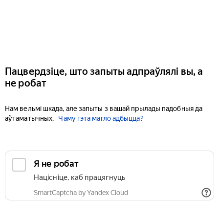
Пацвердзіце, што запыты адпраўлялі вы, а
не робат
Нам вельмі шкада, але запыты з вашай прылады падобныя да
аўтаматычных.
Чаму гэта магло адбыцца?
Я не робат
Націсніце, каб працягнуць
SmartCaptcha by Yandex Cloud