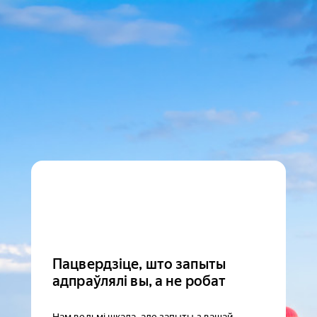
Пацвердзіце, што запыты
адпраўлялі вы, а не робат