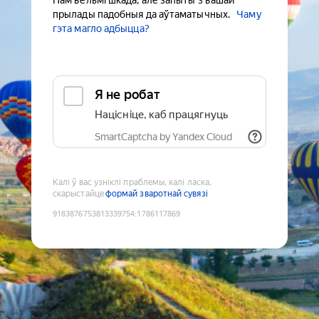
Нам вельмі шкада, але запыты з вашай
прылады падобныя да аўтаматычных.
Чаму
гэта магло адбыцца?
Я не робат
Націсніце, каб працягнуць
SmartCaptcha by Yandex Cloud
Калі ў вас узніклі праблемы, калі ласка,
скарыстайце
формай зваротнай сувязі
9183876753813339754
:
1786117869