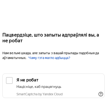
Пацвердзіце, што запыты адпраўлялі вы, а
не робат
Нам вельмі шкада, але запыты з вашай прылады падобныя да
аўтаматычных.
Чаму гэта магло адбыцца?
Я не робат
Націсніце, каб працягнуць
SmartCaptcha by Yandex Cloud