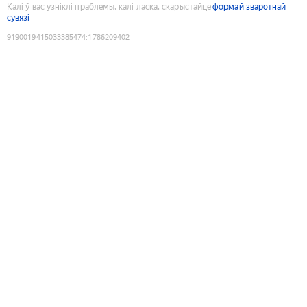
Калі ў вас узніклі праблемы, калі ласка, скарыстайце
формай зваротнай
сувязі
9190019415033385474
:
1786209402