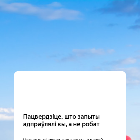
Пацвердзіце, што запыты
адпраўлялі вы, а не робат