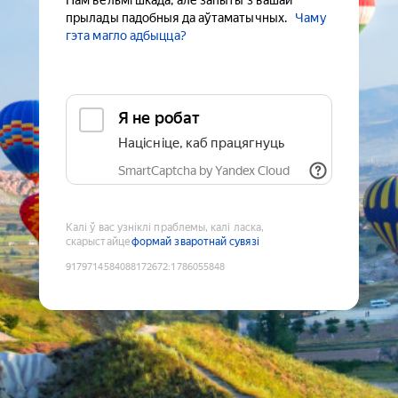
Нам вельмі шкада, але запыты з вашай
прылады падобныя да аўтаматычных.
Чаму
гэта магло адбыцца?
Я не робат
Націсніце, каб працягнуць
SmartCaptcha by Yandex Cloud
Калі ў вас узніклі праблемы, калі ласка,
скарыстайце
формай зваротнай сувязі
9179714584088172672
:
1786055848