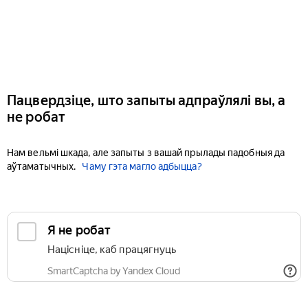
Пацвердзіце, што запыты адпраўлялі вы, а
не робат
Нам вельмі шкада, але запыты з вашай прылады падобныя да
аўтаматычных.
Чаму гэта магло адбыцца?
Я не робат
Націсніце, каб працягнуць
SmartCaptcha by Yandex Cloud