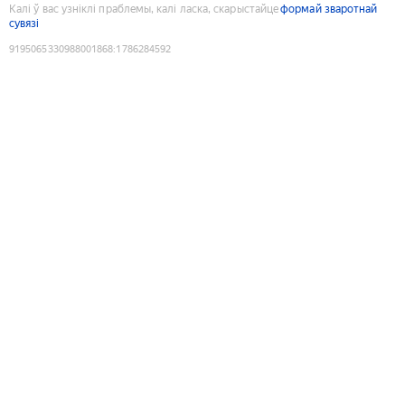
Калі ў вас узніклі праблемы, калі ласка, скарыстайце
формай зваротнай
сувязі
9195065330988001868
:
1786284592