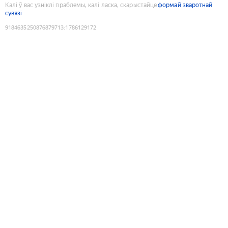
Калі ў вас узніклі праблемы, калі ласка, скарыстайце
формай зваротнай
сувязі
9184635250876879713
:
1786129172