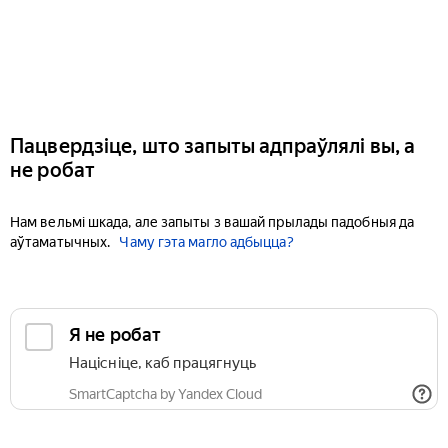
Пацвердзіце, што запыты адпраўлялі вы, а
не робат
Нам вельмі шкада, але запыты з вашай прылады падобныя да
аўтаматычных.
Чаму гэта магло адбыцца?
Я не робат
Націсніце, каб працягнуць
SmartCaptcha by Yandex Cloud