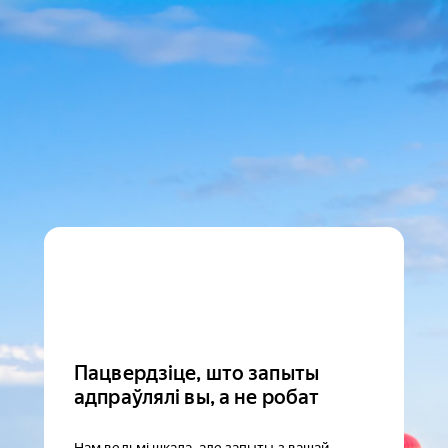
Пацвердзіце, што запыты
адпраўлялі вы, а не робат