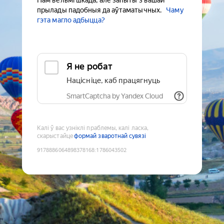
Нам вельмі шкада, але запыты з вашай
прылады падобныя да аўтаматычных.
Чаму
гэта магло адбыцца?
Я не робат
Націсніце, каб працягнуць
SmartCaptcha by Yandex Cloud
Калі ў вас узніклі праблемы, калі ласка,
скарыстайце
формай зваротнай сувязі
9178886064898378168
:
1786043502