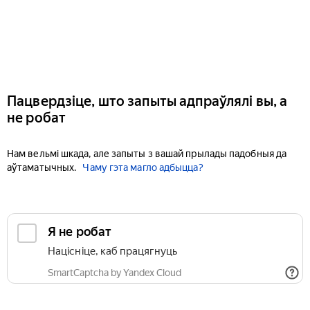
Пацвердзіце, што запыты адпраўлялі вы, а
не робат
Нам вельмі шкада, але запыты з вашай прылады падобныя да
аўтаматычных.
Чаму гэта магло адбыцца?
Я не робат
Націсніце, каб працягнуць
SmartCaptcha by Yandex Cloud