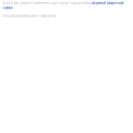
Калі ў вас узніклі праблемы, калі ласка, скарыстайце
формай зваротнай
сувязі
9192245293109524497
:
1786242570