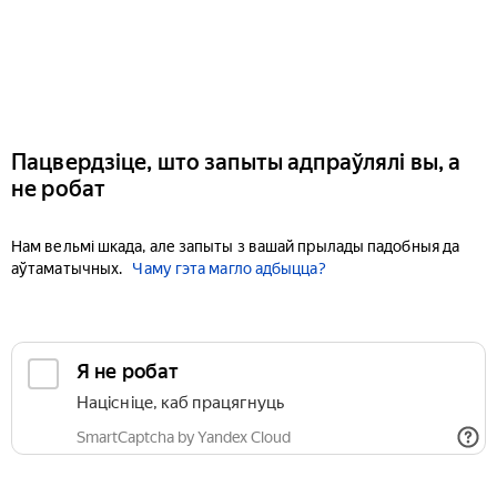
Пацвердзіце, што запыты адпраўлялі вы, а
не робат
Нам вельмі шкада, але запыты з вашай прылады падобныя да
аўтаматычных.
Чаму гэта магло адбыцца?
Я не робат
Націсніце, каб працягнуць
SmartCaptcha by Yandex Cloud