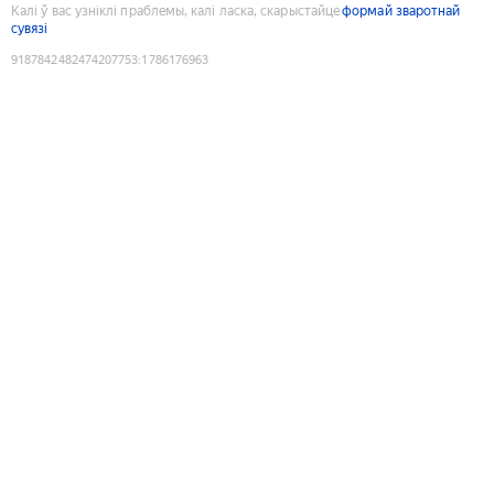
Калі ў вас узніклі праблемы, калі ласка, скарыстайце
формай зваротнай
сувязі
9187842482474207753
:
1786176963