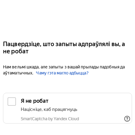
Пацвердзіце, што запыты адпраўлялі вы, а
не робат
Нам вельмі шкада, але запыты з вашай прылады падобныя да
аўтаматычных.
Чаму гэта магло адбыцца?
Я не робат
Націсніце, каб працягнуць
SmartCaptcha by Yandex Cloud