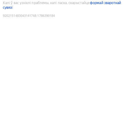
Калі ў вас узніклі праблемы, калі ласка, скарыстайце
формай зваротнай
сувязі
9202151483043141748
:
1786390184