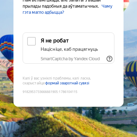
Нам вельмі шкада, але запыты з вашай
прылады падобныя да аўтаматычных.
Чаму
гэта магло адбыцца?
Я не робат
Націсніце, каб працягнуць
SmartCaptcha by Yandex Cloud
Калі ў вас узніклі праблемы, калі ласка,
скарыстайце
формай зваротнай сувязі
9182953733666661905
:
1786104115