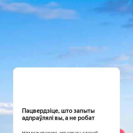
Пацвердзіце, што запыты
адпраўлялі вы, а не робат