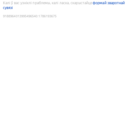
Калі ў вас узніклі праблемы, калі ласка, скарыстайце
формай зваротнай
сувязі
9188964013995496540
:
1786193675