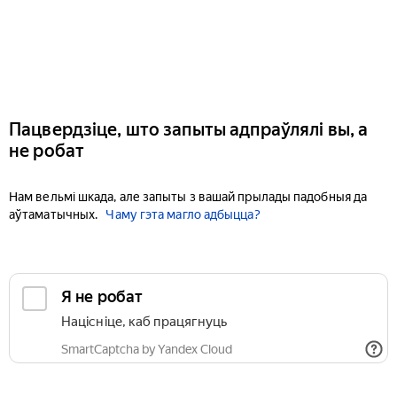
Пацвердзіце, што запыты адпраўлялі вы, а
не робат
Нам вельмі шкада, але запыты з вашай прылады падобныя да
аўтаматычных.
Чаму гэта магло адбыцца?
Я не робат
Націсніце, каб працягнуць
SmartCaptcha by Yandex Cloud