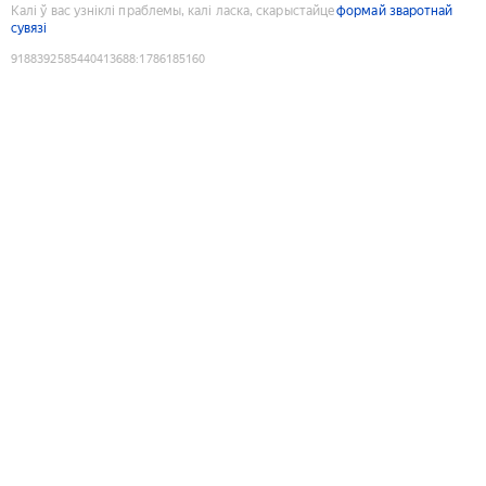
Калі ў вас узніклі праблемы, калі ласка, скарыстайце
формай зваротнай
сувязі
9188392585440413688
:
1786185160