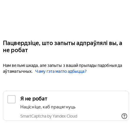
Пацвердзіце, што запыты адпраўлялі вы, а
не робат
Нам вельмі шкада, але запыты з вашай прылады падобныя да
аўтаматычных.
Чаму гэта магло адбыцца?
Я не робат
Націсніце, каб працягнуць
SmartCaptcha by Yandex Cloud