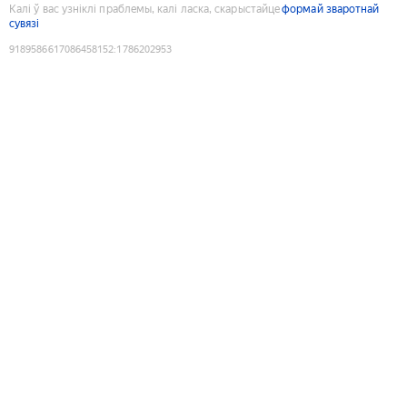
Калі ў вас узніклі праблемы, калі ласка, скарыстайце
формай зваротнай
сувязі
9189586617086458152
:
1786202953