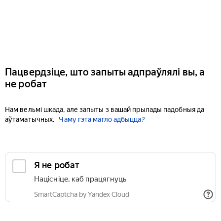
Пацвердзіце, што запыты адпраўлялі вы, а
не робат
Нам вельмі шкада, але запыты з вашай прылады падобныя да
аўтаматычных.
Чаму гэта магло адбыцца?
Я не робат
Націсніце, каб працягнуць
SmartCaptcha by Yandex Cloud