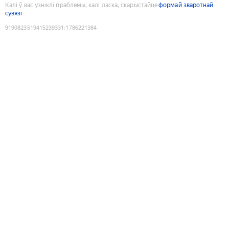
Калі ў вас узніклі праблемы, калі ласка, скарыстайце
формай зваротнай
сувязі
9190823519415239331
:
1786221384