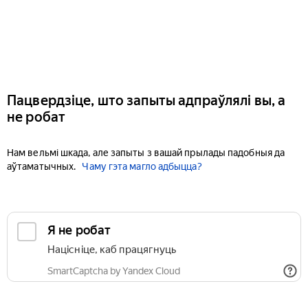
Пацвердзіце, што запыты адпраўлялі вы, а
не робат
Нам вельмі шкада, але запыты з вашай прылады падобныя да
аўтаматычных.
Чаму гэта магло адбыцца?
Я не робат
Націсніце, каб працягнуць
SmartCaptcha by Yandex Cloud