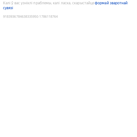
Калі ў вас узніклі праблемы, калі ласка, скарыстайце
формай зваротнай
сувязі
9183936784638335950
:
1786118764