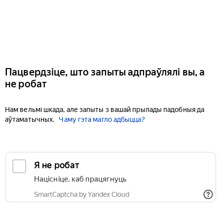
Пацвердзіце, што запыты адпраўлялі вы, а
не робат
Нам вельмі шкада, але запыты з вашай прылады падобныя да
аўтаматычных.
Чаму гэта магло адбыцца?
Я не робат
Націсніце, каб працягнуць
SmartCaptcha by Yandex Cloud