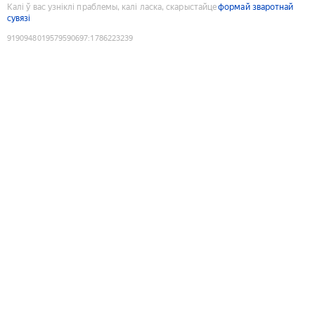
Калі ў вас узніклі праблемы, калі ласка, скарыстайце
формай зваротнай
сувязі
9190948019579590697
:
1786223239