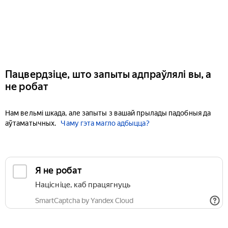
Пацвердзіце, што запыты адпраўлялі вы, а
не робат
Нам вельмі шкада, але запыты з вашай прылады падобныя да
аўтаматычных.
Чаму гэта магло адбыцца?
Я не робат
Націсніце, каб працягнуць
SmartCaptcha by Yandex Cloud