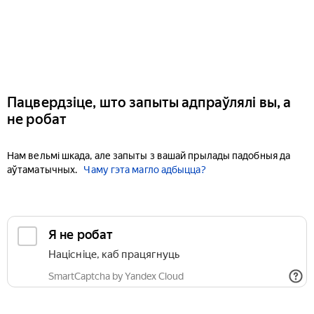
Пацвердзіце, што запыты адпраўлялі вы, а
не робат
Нам вельмі шкада, але запыты з вашай прылады падобныя да
аўтаматычных.
Чаму гэта магло адбыцца?
Я не робат
Націсніце, каб працягнуць
SmartCaptcha by Yandex Cloud