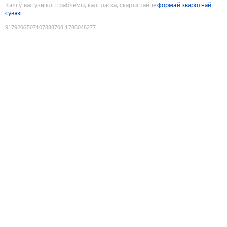
Калі ў вас узніклі праблемы, калі ласка, скарыстайце
формай зваротнай
сувязі
9179206507107888708
:
1786048277