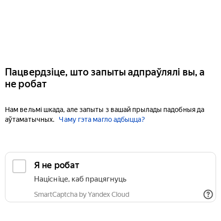
Пацвердзіце, што запыты адпраўлялі вы, а
не робат
Нам вельмі шкада, але запыты з вашай прылады падобныя да
аўтаматычных.
Чаму гэта магло адбыцца?
Я не робат
Націсніце, каб працягнуць
SmartCaptcha by Yandex Cloud