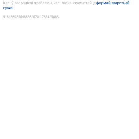
Калі ў вас узніклі праблемы, калі ласка, скарыстайце
формай зваротнай
сувязі
9184360856488662670
:
1786125083