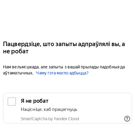
Пацвердзіце, што запыты адпраўлялі вы, а
не робат
Нам вельмі шкада, але запыты з вашай прылады падобныя да
аўтаматычных.
Чаму гэта магло адбыцца?
Я не робат
Націсніце, каб працягнуць
SmartCaptcha by Yandex Cloud