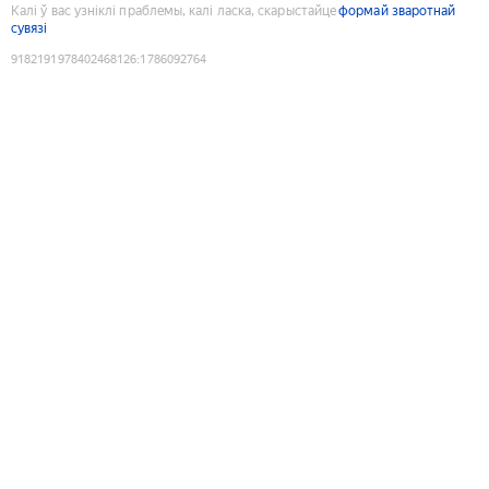
Калі ў вас узніклі праблемы, калі ласка, скарыстайце
формай зваротнай
сувязі
9182191978402468126
:
1786092764