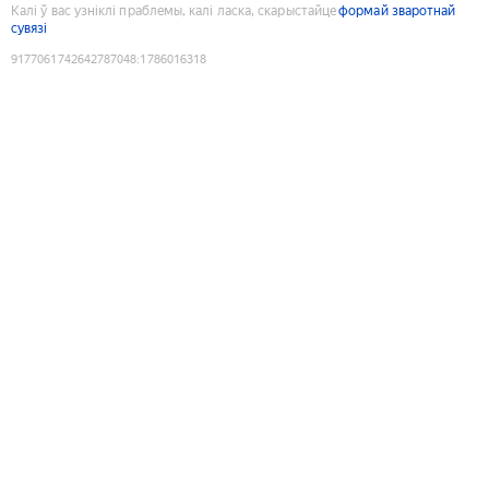
Калі ў вас узніклі праблемы, калі ласка, скарыстайце
формай зваротнай
сувязі
9177061742642787048
:
1786016318