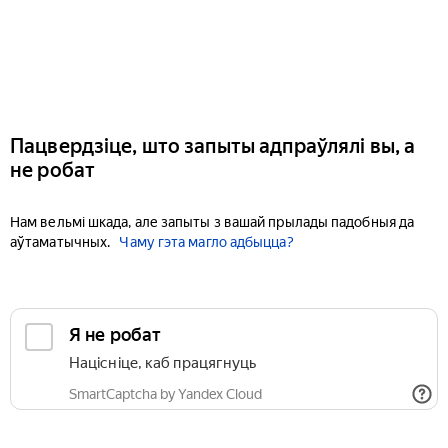
Пацвердзіце, што запыты адпраўлялі вы, а
не робат
Нам вельмі шкада, але запыты з вашай прылады падобныя да
аўтаматычных.
Чаму гэта магло адбыцца?
Я не робат
Націсніце, каб працягнуць
SmartCaptcha by Yandex Cloud