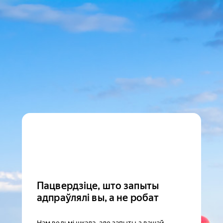
Пацвердзіце, што запыты
адпраўлялі вы, а не робат