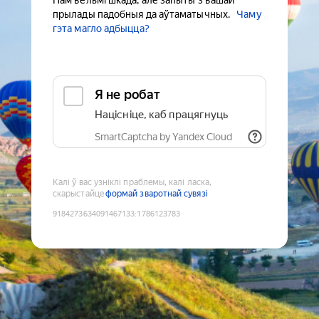
Нам вельмі шкада, але запыты з вашай
прылады падобныя да аўтаматычных.
Чаму
гэта магло адбыцца?
Я не робат
Націсніце, каб працягнуць
SmartCaptcha by Yandex Cloud
Калі ў вас узніклі праблемы, калі ласка,
скарыстайце
формай зваротнай сувязі
9184273634091467133
:
1786123783