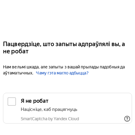
Пацвердзіце, што запыты адпраўлялі вы, а
не робат
Нам вельмі шкада, але запыты з вашай прылады падобныя да
аўтаматычных.
Чаму гэта магло адбыцца?
Я не робат
Націсніце, каб працягнуць
SmartCaptcha by Yandex Cloud