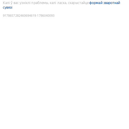
Калі ў вас узніклі праблемы, калі ласка, скарыстайце
формай зваротнай
сувязі
9178657282460694619
:
1786040093