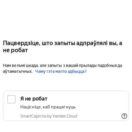
Пацвердзіце, што запыты адпраўлялі вы, а
не робат
Нам вельмі шкада, але запыты з вашай прылады падобныя да
аўтаматычных.
Чаму гэта магло адбыцца?
Я не робат
Націсніце, каб працягнуць
SmartCaptcha by Yandex Cloud