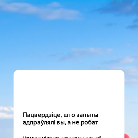
Пацвердзіце, што запыты
адпраўлялі вы, а не робат