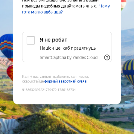
Нам вельмі шкада, але запыты з вашай
прылады падобныя да аўтаматычных.
Чаму
гэта магло адбыцца?
Я не робат
Націсніце, каб працягнуць
SmartCaptcha by Yandex Cloud
Калі ў вас узніклі праблемы, калі ласка,
скарыстайце
формай зваротнай сувязі
9188632397221770472
:
1786188734