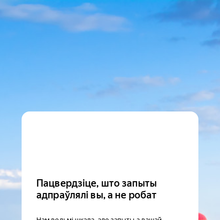
Пацвердзіце, што запыты
адпраўлялі вы, а не робат