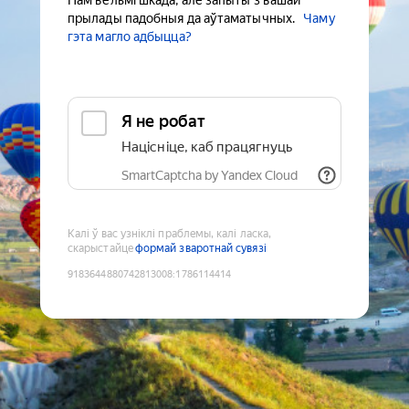
Нам вельмі шкада, але запыты з вашай
прылады падобныя да аўтаматычных.
Чаму
гэта магло адбыцца?
Я не робат
Націсніце, каб працягнуць
SmartCaptcha by Yandex Cloud
Калі ў вас узніклі праблемы, калі ласка,
скарыстайце
формай зваротнай сувязі
9183644880742813008
:
1786114414