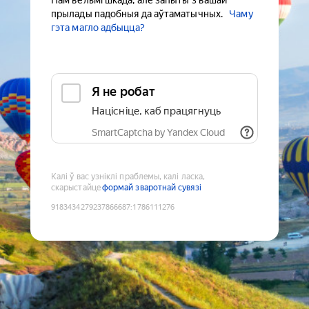
Нам вельмі шкада, але запыты з вашай
прылады падобныя да аўтаматычных.
Чаму
гэта магло адбыцца?
Я не робат
Націсніце, каб працягнуць
SmartCaptcha by Yandex Cloud
Калі ў вас узніклі праблемы, калі ласка,
скарыстайце
формай зваротнай сувязі
9183434279237866687
:
1786111276