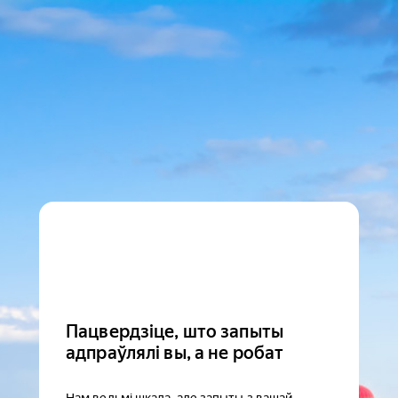
Пацвердзіце, што запыты
адпраўлялі вы, а не робат